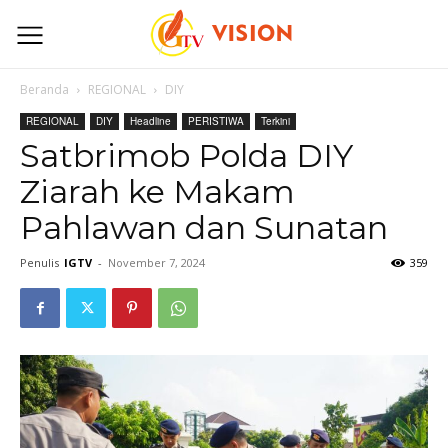
Beranda
REGIONAL
DIY
REGIONAL
DIY
Headline
PERISTIWA
Terkini
Satbrimob Polda DIY
Ziarah ke Makam
Pahlawan dan Sunatan
Penulis
IGTV
-
November 7, 2024
359