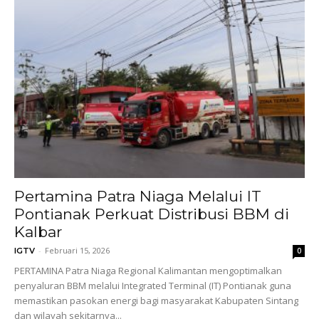
Pertamina Patra Niaga Melalui IT
Pontianak Perkuat Distribusi BBM di
Kalbar
-
Februari 15, 2026
IGTV
0
PERTAMINA Patra Niaga Regional Kalimantan mengoptimalkan
penyaluran BBM melalui Integrated Terminal (IT) Pontianak guna
memastikan pasokan energi bagi masyarakat Kabupaten Sintang
dan wilayah sekitarnya...