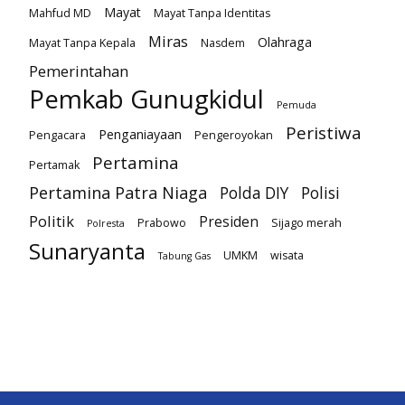
Mayat
Mahfud MD
Mayat Tanpa Identitas
Miras
Olahraga
Mayat Tanpa Kepala
Nasdem
Pemerintahan
Pemkab Gunugkidul
Pemuda
Peristiwa
Penganiayaan
Pengacara
Pengeroyokan
Pertamina
Pertamak
Pertamina Patra Niaga
Polda DIY
Polisi
Politik
Presiden
Prabowo
Sijago merah
Polresta
Sunaryanta
UMKM
wisata
Tabung Gas