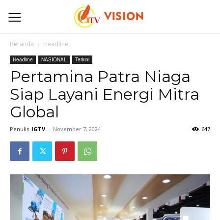
Beranda
Headline
Headline
NASIONAL
Terkini
Pertamina Patra Niaga
Siap Layani Energi Mitra
Global
Penulis
IGTV
-
November 7, 2024
647