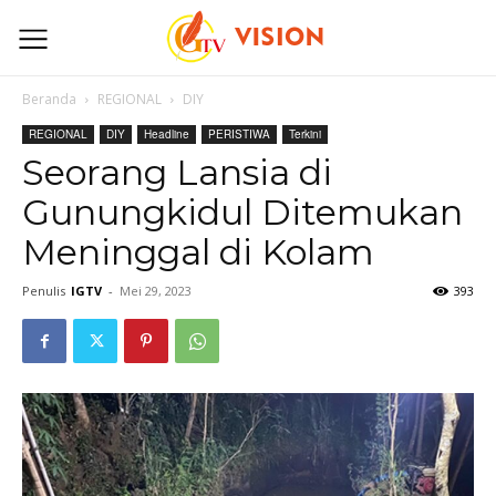
Beranda
REGIONAL
DIY
REGIONAL
DIY
Headline
PERISTIWA
Terkini
Seorang Lansia di
Gunungkidul Ditemukan
Meninggal di Kolam
Penulis
IGTV
-
Mei 29, 2023
393