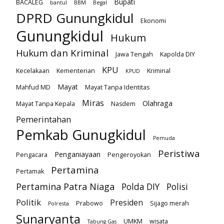
Bupati
BACALEG
bantul
BBM
Begal
DPRD Gunungkidul
Ekonomi
Gunungkidul
Hukum
Hukum dan Kriminal
Jawa Tengah
Kapolda DIY
KPU
Kecelakaan
Kementerian
Kriminal
KPUD
Mayat
Mahfud MD
Mayat Tanpa Identitas
Miras
Olahraga
Mayat Tanpa Kepala
Nasdem
Pemerintahan
Pemkab Gunugkidul
Pemuda
Peristiwa
Penganiayaan
Pengacara
Pengeroyokan
Pertamina
Pertamak
Pertamina Patra Niaga
Polda DIY
Polisi
Politik
Presiden
Prabowo
Sijago merah
Polresta
Sunaryanta
UMKM
wisata
Tabung Gas