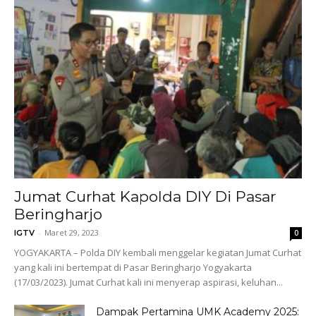
Jumat Curhat Kapolda DIY Di Pasar
Beringharjo
-
Maret 29, 2023
IGTV
0
YOGYAKARTA – Polda DIY kembali menggelar kegiatan Jumat Curhat
yang kali ini bertempat di Pasar Beringharjo Yogyakarta
(17/03/2023). Jumat Curhat kali ini menyerap aspirasi, keluhan...
Dampak Pertamina UMK Academy 2025: