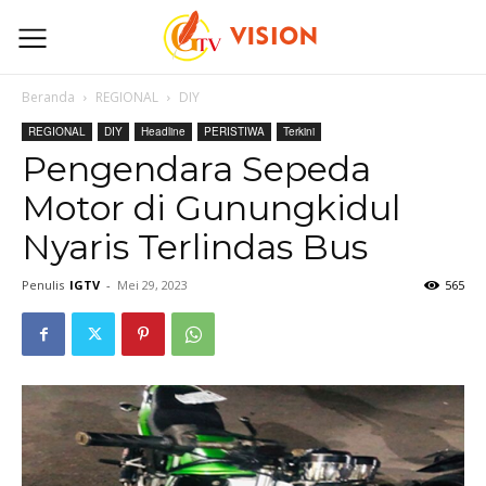
Beranda
REGIONAL
DIY
REGIONAL
DIY
Headline
PERISTIWA
Terkini
Pengendara Sepeda
Motor di Gunungkidul
Nyaris Terlindas Bus
Penulis
IGTV
-
Mei 29, 2023
565