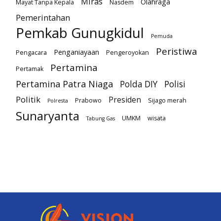
Miras
Olahraga
Mayat Tanpa Kepala
Nasdem
Pemerintahan
Pemkab Gunugkidul
Pemuda
Peristiwa
Penganiayaan
Pengacara
Pengeroyokan
Pertamina
Pertamak
Pertamina Patra Niaga
Polda DIY
Polisi
Politik
Presiden
Prabowo
Sijago merah
Polresta
Sunaryanta
UMKM
wisata
Tabung Gas