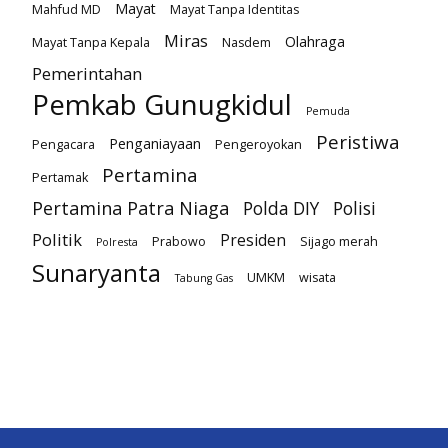
Mayat
Mahfud MD
Mayat Tanpa Identitas
Miras
Olahraga
Mayat Tanpa Kepala
Nasdem
Pemerintahan
Pemkab Gunugkidul
Pemuda
Peristiwa
Penganiayaan
Pengacara
Pengeroyokan
Pertamina
Pertamak
Pertamina Patra Niaga
Polda DIY
Polisi
Politik
Presiden
Prabowo
Sijago merah
Polresta
Sunaryanta
UMKM
wisata
Tabung Gas