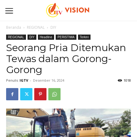
Beranda
REGIONAL
DIY
REGIONAL
DIY
Headline
PERISTIWA
Terkini
Seorang Pria Ditemukan
Tewas dalam Gorong-
Gorong
Penulis
IGTV
-
Desember 16, 2024
1018