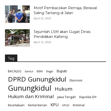
Motif Pembacokan Remaja, Berawal
Saling Tantang di Jalan
April 22, 2025
Sejumlah LSM akan Gugat Dinas
Pendidikan Kalteng
April 12, 2026
Tag
Bupati
BACALEG
bantul
BBM
Begal
DPRD Gunungkidul
Ekonomi
Gunungkidul
Hukum
Hukum dan Kriminal
Jawa Tengah
Kapolda DIY
KPU
Kecelakaan
Kementerian
Kriminal
KPUD