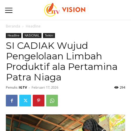
Beranda
Headline
Headline
NASIONAL
Terkini
SI CADIAK Wujud
Pengelolaan Limbah
Produktif ala Pertamina
Patra Niaga
Penulis
IGTV
-
Februari 17, 2026
294