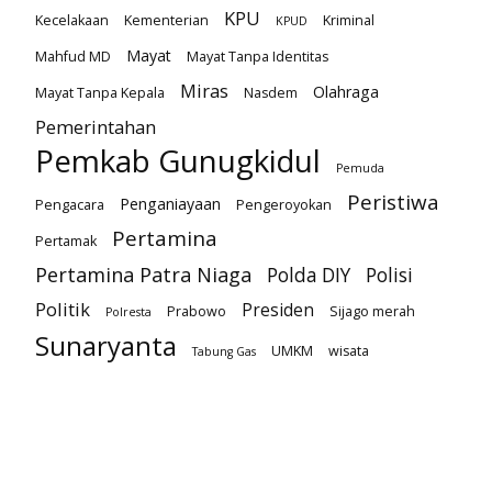
KPU
Kecelakaan
Kementerian
Kriminal
KPUD
Mayat
Mahfud MD
Mayat Tanpa Identitas
Miras
Olahraga
Mayat Tanpa Kepala
Nasdem
Pemerintahan
Pemkab Gunugkidul
Pemuda
Peristiwa
Penganiayaan
Pengacara
Pengeroyokan
Pertamina
Pertamak
Pertamina Patra Niaga
Polda DIY
Polisi
Politik
Presiden
Prabowo
Sijago merah
Polresta
Sunaryanta
UMKM
wisata
Tabung Gas