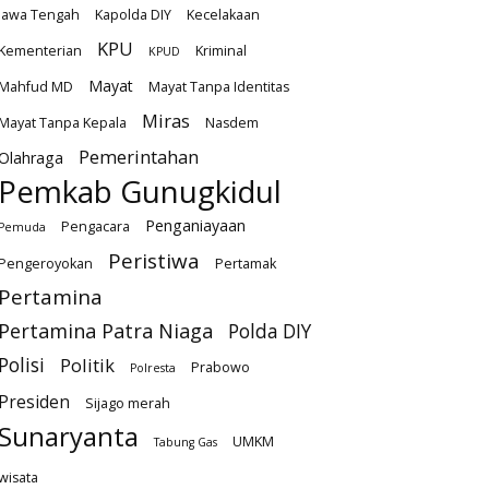
Jawa Tengah
Kapolda DIY
Kecelakaan
KPU
Kementerian
Kriminal
KPUD
Mayat
Mahfud MD
Mayat Tanpa Identitas
Miras
Mayat Tanpa Kepala
Nasdem
Pemerintahan
Olahraga
Pemkab Gunugkidul
Penganiayaan
Pengacara
Pemuda
Peristiwa
Pengeroyokan
Pertamak
Pertamina
Pertamina Patra Niaga
Polda DIY
Polisi
Politik
Prabowo
Polresta
Presiden
Sijago merah
Sunaryanta
UMKM
Tabung Gas
wisata