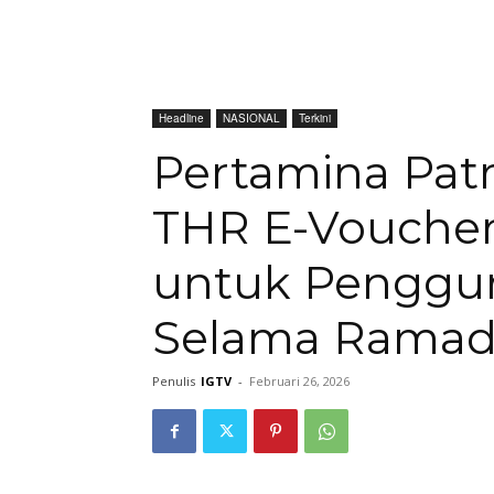
Headline
NASIONAL
Terkini
Pertamina Pat
THR E-Voucher 
untuk Penggu
Selama Rama
Penulis
IGTV
-
Februari 26, 2026