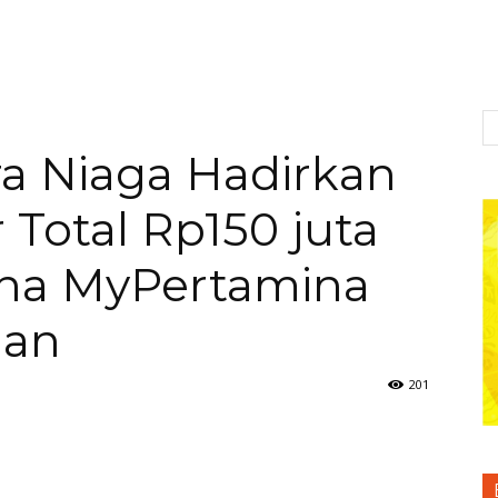
ra Niaga Hadirkan
Total Rp150 juta
na MyPertamina
dan
201