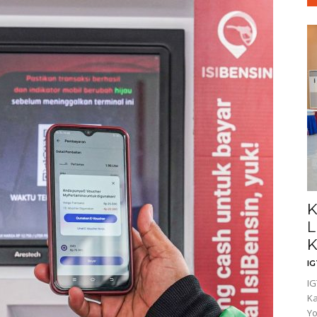
K
L
I
IG
Ka
Yo