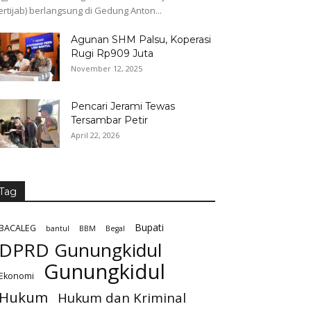
ertijab) berlangsung di Gedung Anton...
Agunan SHM Palsu, Koperasi
Rugi Rp909 Juta
November 12, 2025
Pencari Jerami Tewas
Tersambar Petir
April 22, 2026
Tag
Bupati
BACALEG
bantul
BBM
Begal
DPRD Gunungkidul
Gunungkidul
Ekonomi
Hukum
Hukum dan Kriminal