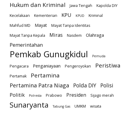
Hukum dan Kriminal
Jawa Tengah
Kapolda DIY
KPU
Kecelakaan
Kementerian
Kriminal
KPUD
Mayat
Mahfud MD
Mayat Tanpa Identitas
Miras
Olahraga
Mayat Tanpa Kepala
Nasdem
Pemerintahan
Pemkab Gunugkidul
Pemuda
Peristiwa
Penganiayaan
Pengacara
Pengeroyokan
Pertamina
Pertamak
Pertamina Patra Niaga
Polda DIY
Polisi
Politik
Presiden
Prabowo
Sijago merah
Polresta
Sunaryanta
UMKM
wisata
Tabung Gas