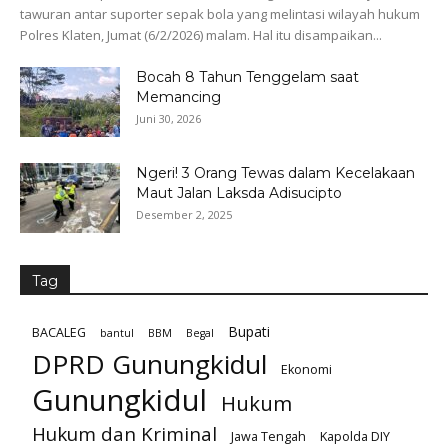
tawuran antar suporter sepak bola yang melintasi wilayah hukum
Polres Klaten, Jumat (6/2/2026) malam. Hal itu disampaikan...
Bocah 8 Tahun Tenggelam saat
Memancing
Juni 30, 2026
Ngeri! 3 Orang Tewas dalam Kecelakaan
Maut Jalan Laksda Adisucipto
Desember 2, 2025
Tag
Bupati
BACALEG
bantul
BBM
Begal
DPRD Gunungkidul
Ekonomi
Gunungkidul
Hukum
Hukum dan Kriminal
Jawa Tengah
Kapolda DIY