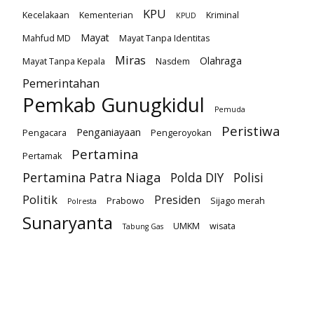
KPU
Kecelakaan
Kementerian
Kriminal
KPUD
Mayat
Mahfud MD
Mayat Tanpa Identitas
Miras
Olahraga
Mayat Tanpa Kepala
Nasdem
Pemerintahan
Pemkab Gunugkidul
Pemuda
Peristiwa
Penganiayaan
Pengacara
Pengeroyokan
Pertamina
Pertamak
Pertamina Patra Niaga
Polda DIY
Polisi
Politik
Presiden
Prabowo
Sijago merah
Polresta
Sunaryanta
UMKM
wisata
Tabung Gas