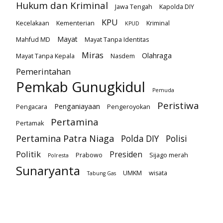
Hukum dan Kriminal
Jawa Tengah
Kapolda DIY
KPU
Kecelakaan
Kementerian
Kriminal
KPUD
Mayat
Mahfud MD
Mayat Tanpa Identitas
Miras
Olahraga
Mayat Tanpa Kepala
Nasdem
Pemerintahan
Pemkab Gunugkidul
Pemuda
Peristiwa
Penganiayaan
Pengacara
Pengeroyokan
Pertamina
Pertamak
Pertamina Patra Niaga
Polda DIY
Polisi
Politik
Presiden
Prabowo
Sijago merah
Polresta
Sunaryanta
UMKM
wisata
Tabung Gas