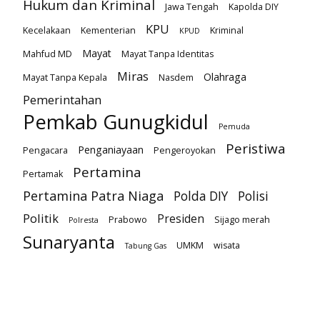
Hukum dan Kriminal
Jawa Tengah
Kapolda DIY
KPU
Kecelakaan
Kementerian
Kriminal
KPUD
Mayat
Mahfud MD
Mayat Tanpa Identitas
Miras
Olahraga
Mayat Tanpa Kepala
Nasdem
Pemerintahan
Pemkab Gunugkidul
Pemuda
Peristiwa
Penganiayaan
Pengacara
Pengeroyokan
Pertamina
Pertamak
Pertamina Patra Niaga
Polda DIY
Polisi
Politik
Presiden
Prabowo
Sijago merah
Polresta
Sunaryanta
UMKM
wisata
Tabung Gas