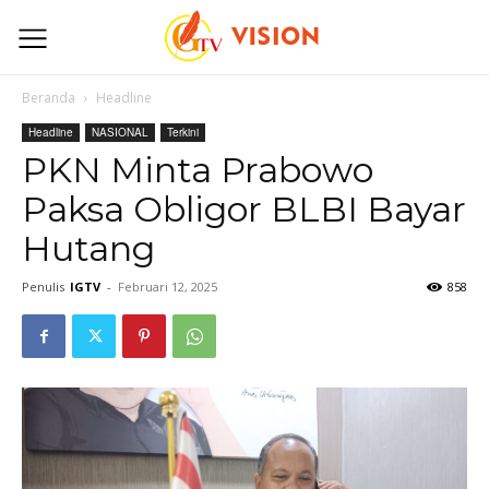
Beranda
Headline
Headline
NASIONAL
Terkini
PKN Minta Prabowo
Paksa Obligor BLBI Bayar
Hutang
Penulis
IGTV
-
Februari 12, 2025
858