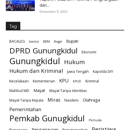
dari...
Desember 9, 2025
Tag
Bupati
BACALEG
bantul
BBM
Begal
DPRD Gunungkidul
Ekonomi
Gunungkidul
Hukum
Hukum dan Kriminal
Jawa Tengah
Kapolda DIY
KPU
Kecelakaan
Kementerian
Kriminal
KPUD
Mayat
Mahfud MD
Mayat Tanpa Identitas
Miras
Olahraga
Mayat Tanpa Kepala
Nasdem
Pemerintahan
Pemkab Gunugkidul
Pemuda
Peristiwa
Penganiayaan
Pengacara
Pengeroyokan