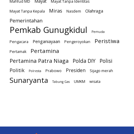
Mayat
Mahfud MD
Mayat Tanpa Identitas
Miras
Olahraga
Mayat Tanpa Kepala
Nasdem
Pemerintahan
Pemkab Gunugkidul
Pemuda
Peristiwa
Penganiayaan
Pengacara
Pengeroyokan
Pertamina
Pertamak
Pertamina Patra Niaga
Polda DIY
Polisi
Politik
Presiden
Prabowo
Sijago merah
Polresta
Sunaryanta
UMKM
wisata
Tabung Gas