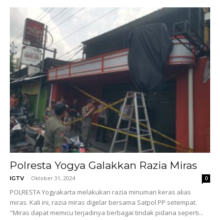
Polresta Yogya Galakkan Razia Miras
-
Oktober 31, 2024
IGTV
0
POLRESTA Yogyakarta melakukan razia minuman keras alias
miras. Kali ini, razia miras digelar bersama Satpol PP setempat.
"Miras dapat memicu terjadinya berbagai tindak pidana seperti...