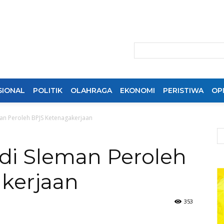
SIONAL
POLITIK
OLAHRAGA
EKONOMI
PERISTIWA
OPI
an Peroleh BPJS Ketenagakerjaan
di Sleman Peroleh
kerjaan
353