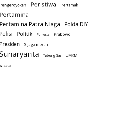
Peristiwa
Pengeroyokan
Pertamak
Pertamina
Pertamina Patra Niaga
Polda DIY
Polisi
Politik
Prabowo
Polresta
Presiden
Sijago merah
Sunaryanta
UMKM
Tabung Gas
wisata