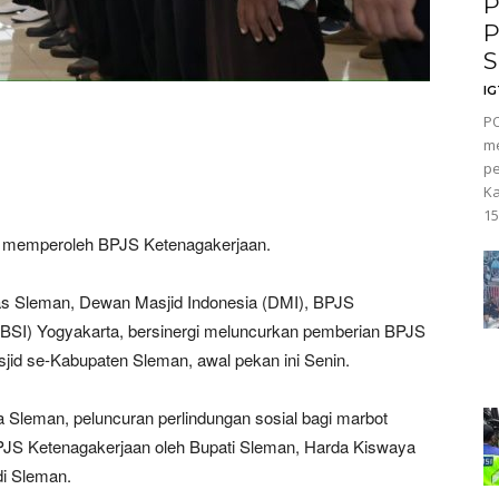
P
P
S
I
PO
m
pe
Ka
15
Y memperoleh BPJS Ketenagakerjaan.
s Sleman, Dewan Masjid Indonesia (DMI), BPJS
(BSI) Yogyakarta, bersinergi meluncurkan pemberian BPJS
jid se-Kabupaten Sleman, awal pekan ini Senin.
Sleman, peluncuran perlindungan sosial bagi marbot
PJS Ketenagakerjaan oleh Bupati Sleman, Harda Kiswaya
di Sleman.