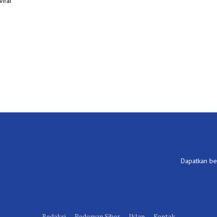
iral
Dapatkan ber
Redaksi
Pedoman Siber
Iklan
Kontak