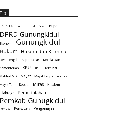
Tag
Bupati
BACALEG
bantul
BBM
Begal
DPRD Gunungkidul
Gunungkidul
Ekonomi
Hukum
Hukum dan Kriminal
Jawa Tengah
Kapolda DIY
Kecelakaan
KPU
Kementerian
Kriminal
KPUD
Mayat
Mahfud MD
Mayat Tanpa Identitas
Miras
Mayat Tanpa Kepala
Nasdem
Pemerintahan
Olahraga
Pemkab Gunugkidul
Penganiayaan
Pengacara
Pemuda