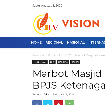
Sabtu, Agustus 8, 2026
HOME
REGIONAL
NASIONAL
INTERNA
Beranda
REGIONAL
DIY
Marbot Masjid di Slem
REGIONAL
DIY
Headline
Terkini
Marbot Masjid 
BPJS Ketenaga
Penulis
IGTV
-
Februari 18, 2026