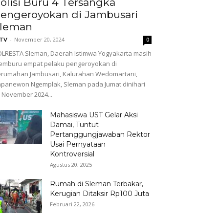
olisi Buru 4 Tersangka
engeroyokan di Jambusari
leman
-
November 20, 2024
GTV
0
LRESTA Sleman, Daerah Istimwa Yogyakarta masih
emburu empat pelaku pengeroyokan di
rumahan Jambusari, Kalurahan Wedomartani,
panewon Ngemplak, Sleman pada Jumat dinihari
 November 2024...
Mahasiswa UST Gelar Aksi
Damai, Tuntut
Pertanggungjawaban Rektor
Usai Pernyataan
Kontroversial
Agustus 20, 2025
Rumah di Sleman Terbakar,
Kerugian Ditaksir Rp100 Juta
Februari 22, 2026