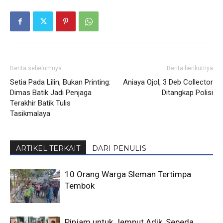
Berita sebelumnya
Berita berikutnya
Setia Pada Lilin, Bukan Printing:
Aniaya Ojol, 3 Deb Collector
Dimas Batik Jadi Penjaga
Ditangkap Polisi
Terakhir Batik Tulis
Tasikmalaya
ARTIKEL TERKAIT
DARI PENULIS
10 Orang Warga Sleman Tertimpa
Tembok
Pinjam untuk Jemput Adik, Sepeda