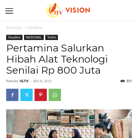
Beranda
Headline
Headline
NASIONAL
Terkini
Pertamina Salurkan
Hibah Alat Teknologi
Senilai Rp 800 Juta
Penulis
IGTV
-
Mei 8, 2025
351