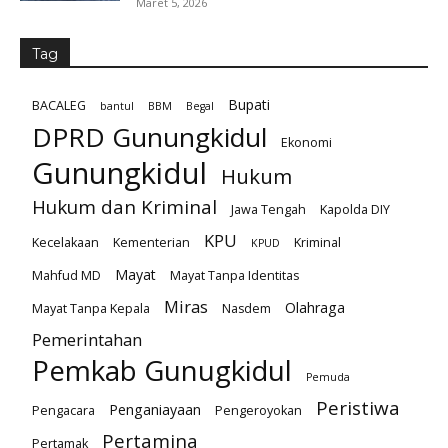
Maret 5, 2026
Tag
Bupati
BACALEG
bantul
BBM
Begal
DPRD Gunungkidul
Ekonomi
Gunungkidul
Hukum
Hukum dan Kriminal
Jawa Tengah
Kapolda DIY
KPU
Kecelakaan
Kementerian
Kriminal
KPUD
Mayat
Mahfud MD
Mayat Tanpa Identitas
Miras
Olahraga
Mayat Tanpa Kepala
Nasdem
Pemerintahan
Pemkab Gunugkidul
Pemuda
Peristiwa
Penganiayaan
Pengacara
Pengeroyokan
Pertamina
Pertamak