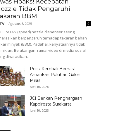
was Hoaks! Kecepatan
ozzle Tidak Pengaruhi
akaran BBM
-
Agustus 6, 2025
GTV
0
CEPATAN (speed) nozzle dispenser sering
narasikan berpengaruh terhadap takaran bahan
kar minyak (BBM). Padahal, kenyataannya tidak
mikian. Belakangan, ramai video di media sosial
ng dinarasikan...
Polisi Kembali Berhasil
Amankan Puluhan Galon
Miras
Mei 10, 2026
JCI Berikan Penghargaan
Kapolresta Surakarta
Juni 10, 2023