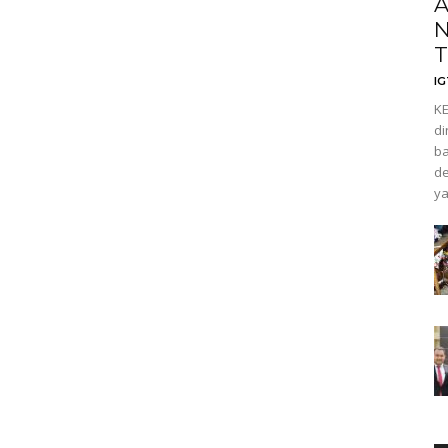
A
N
T
I
KE
di
ba
de
ya