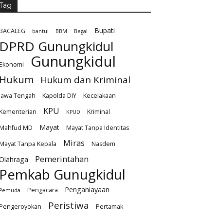
Tag
Bupati
BACALEG
bantul
BBM
Begal
DPRD Gunungkidul
Gunungkidul
Ekonomi
Hukum
Hukum dan Kriminal
Jawa Tengah
Kapolda DIY
Kecelakaan
KPU
Kementerian
Kriminal
KPUD
Mayat
Mahfud MD
Mayat Tanpa Identitas
Miras
Mayat Tanpa Kepala
Nasdem
Pemerintahan
Olahraga
Pemkab Gunugkidul
Penganiayaan
Pengacara
Pemuda
Peristiwa
Pengeroyokan
Pertamak