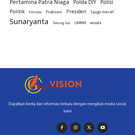
Pertamina Patra Niaga
Polda DIY
Polisi
Politik
Presiden
Prabowo
Sijago merah
Polresta
Sunaryanta
UMKM
wisata
Tabung Gas
Dapatkan berita dan informasi terbaru dengan mengikuti media sosial
kami