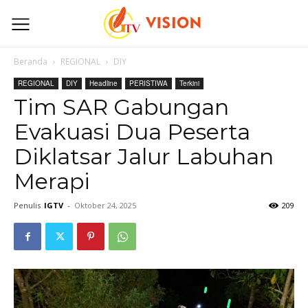
Beranda
REGIONAL
DIY
REGIONAL
DIY
Headline
PERISTIWA
Terkini
Tim SAR Gabungan
Evakuasi Dua Peserta
Diklatsar Jalur Labuhan
Merapi
Penulis
IGTV
-
Oktober 24, 2025
209