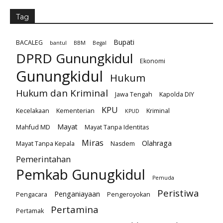
Tag
Bupati
BACALEG
bantul
BBM
Begal
DPRD Gunungkidul
Ekonomi
Gunungkidul
Hukum
Hukum dan Kriminal
Jawa Tengah
Kapolda DIY
KPU
Kecelakaan
Kementerian
Kriminal
KPUD
Mayat
Mahfud MD
Mayat Tanpa Identitas
Miras
Olahraga
Mayat Tanpa Kepala
Nasdem
Pemerintahan
Pemkab Gunugkidul
Pemuda
Peristiwa
Penganiayaan
Pengacara
Pengeroyokan
Pertamina
Pertamak