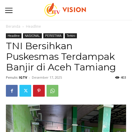
Beranda
Headline
Headline
NASIONAL
PERISTIWA
Terkini
TNI Bersihkan
Puskesmas Terdampak
Banjir di Aceh Tamiang
Penulis
IGTV
-
Desember 17, 2025
403