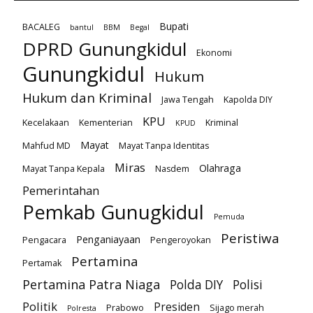
Bupati
BACALEG
bantul
BBM
Begal
DPRD Gunungkidul
Ekonomi
Gunungkidul
Hukum
Hukum dan Kriminal
Jawa Tengah
Kapolda DIY
KPU
Kecelakaan
Kementerian
Kriminal
KPUD
Mayat
Mahfud MD
Mayat Tanpa Identitas
Miras
Olahraga
Mayat Tanpa Kepala
Nasdem
Pemerintahan
Pemkab Gunugkidul
Pemuda
Peristiwa
Penganiayaan
Pengacara
Pengeroyokan
Pertamina
Pertamak
Pertamina Patra Niaga
Polda DIY
Polisi
Politik
Presiden
Prabowo
Sijago merah
Polresta