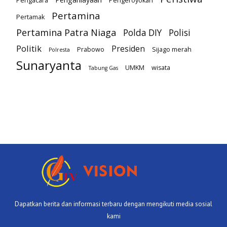
Pengacara
Pengeroyokan
Pertamina
Pertamak
Pertamina Patra Niaga
Polda DIY
Polisi
Politik
Presiden
Prabowo
Sijago merah
Polresta
Sunaryanta
UMKM
wisata
Tabung Gas
Dapatkan berita dan informasi terbaru dengan mengikuti media sosial
kami