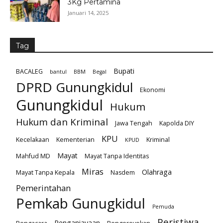
3Kg Pertamina
Januari 14, 2025
Tag
Bupati
BACALEG
bantul
BBM
Begal
DPRD Gunungkidul
Ekonomi
Gunungkidul
Hukum
Hukum dan Kriminal
Jawa Tengah
Kapolda DIY
KPU
Kecelakaan
Kementerian
Kriminal
KPUD
Mayat
Mahfud MD
Mayat Tanpa Identitas
Miras
Olahraga
Mayat Tanpa Kepala
Nasdem
Pemerintahan
Pemkab Gunugkidul
Pemuda
Peristiwa
Penganiayaan