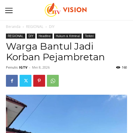
Beranda
REGIONAL
DIY
REGIONAL
DIY
Headline
Hukum & Kriminal
Terkini
Warga Bantul Jadi
Korban Pejambretan
Penulis
IGTV
-
Mei 8, 2026
160