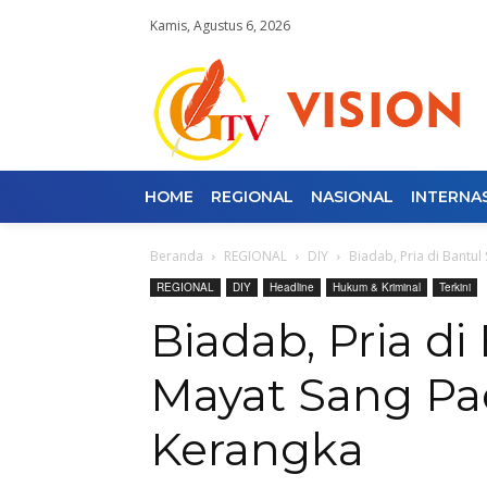
Kamis, Agustus 6, 2026
HOME
REGIONAL
NASIONAL
INTERNA
Beranda
REGIONAL
DIY
Biadab, Pria di Bantu
REGIONAL
DIY
Headline
Hukum & Kriminal
Terkini
Biadab, Pria d
Mayat Sang Pac
Kerangka