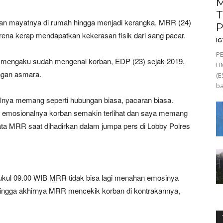
M
T
mayatnya di rumah hingga menjadi kerangka, MRR (24)
P
ena kerap mendapatkan kekerasan fisik dari sang pacar.
I
P
 mengaku sudah mengenal korban, EDP (23) sejak 2019.
HM
ngan asmara.
(E
ba
alnya memang seperti hubungan biasa, pacaran biasa.
 emosionalnya korban semakin terlihat dan saya memang
ata MRR saat dihadirkan dalam jumpa pers di Lobby Polres
ukul 09.00 WIB MRR tidak bisa lagi menahan emosinya
 Hingga akhirnya MRR mencekik korban di kontrakannya,