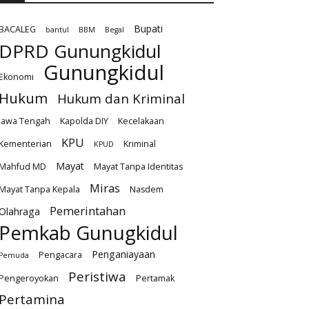
Bupati
BACALEG
bantul
BBM
Begal
DPRD Gunungkidul
Gunungkidul
Ekonomi
Hukum
Hukum dan Kriminal
Jawa Tengah
Kapolda DIY
Kecelakaan
KPU
Kementerian
Kriminal
KPUD
Mayat
Mahfud MD
Mayat Tanpa Identitas
Miras
Mayat Tanpa Kepala
Nasdem
Pemerintahan
Olahraga
Pemkab Gunugkidul
Penganiayaan
Pengacara
Pemuda
Peristiwa
Pengeroyokan
Pertamak
Pertamina