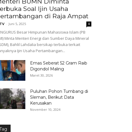
enteri BUMN Diminta
erbuka Soal Ijin Usaha
ertambangan di Raja Ampat
-
Juni 5, 2025
GTV
0
ENGURUS Besar Himpunan Mahasiswa Islam (PB
I) Minta Menteri Energi dan Sumber Daya Mineral
SDM), Bahlil Lahdalia bersikap terbuka terkait
nyaknya Ijin Usaha Pertambangan...
Emas Seberat 52 Gram Raib
Digondol Maling
Maret 30, 2026
Puluhan Pohon Tumbang di
Sleman, Berikut Data
Kerusakan
November 10, 2024
Tag