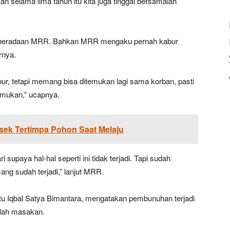
n selama lima tahun itu kita juga tinggal bersamalah
 keberadaan MRR. Bahkan MRR mengaku pernah kabur
rnya.
ur, tetapi memang bisa ditemukan lagi sama korban, pasti
emukan,” ucapnya.
sek Tertimpa Pohon Saat Melaju
supaya hal-hal seperti ini tidak terjadi. Tapi sudah
ng sudah terjadi,” lanjut MRR.
ptu Iqbal Satya Bimantara, mengatakan pembunuhan terjadi
alah masakan.