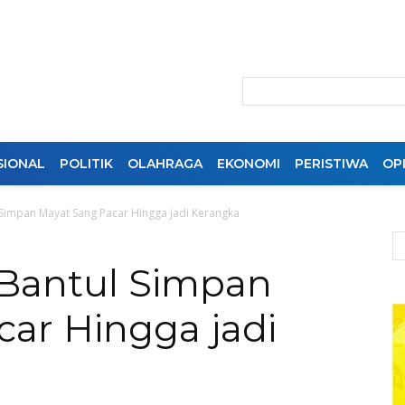
SIONAL
POLITIK
OLAHRAGA
EKONOMI
PERISTIWA
OPI
l Simpan Mayat Sang Pacar Hingga jadi Kerangka
i Bantul Simpan
ar Hingga jadi