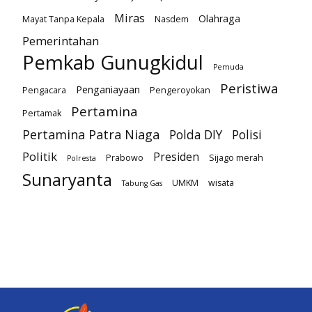
Miras
Olahraga
Mayat Tanpa Kepala
Nasdem
Pemerintahan
Pemkab Gunugkidul
Pemuda
Peristiwa
Penganiayaan
Pengacara
Pengeroyokan
Pertamina
Pertamak
Pertamina Patra Niaga
Polda DIY
Polisi
Politik
Presiden
Prabowo
Sijago merah
Polresta
Sunaryanta
UMKM
wisata
Tabung Gas