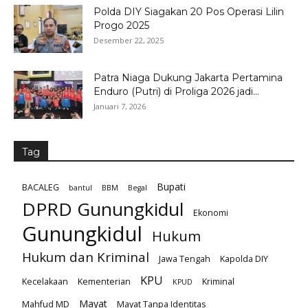
Polda DIY Siagakan 20 Pos Operasi Lilin
Progo 2025
Desember 22, 2025
Patra Niaga Dukung Jakarta Pertamina
Enduro (Putri) di Proliga 2026 jadi...
Januari 7, 2026
Tag
Bupati
BACALEG
bantul
BBM
Begal
DPRD Gunungkidul
Ekonomi
Gunungkidul
Hukum
Hukum dan Kriminal
Jawa Tengah
Kapolda DIY
KPU
Kecelakaan
Kementerian
Kriminal
KPUD
Mayat
Mahfud MD
Mayat Tanpa Identitas