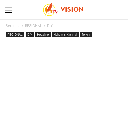
Beranda
REGIONAL
DIY
REGIONAL
DIY
Headline
Hukum & Kriminal
Terkini