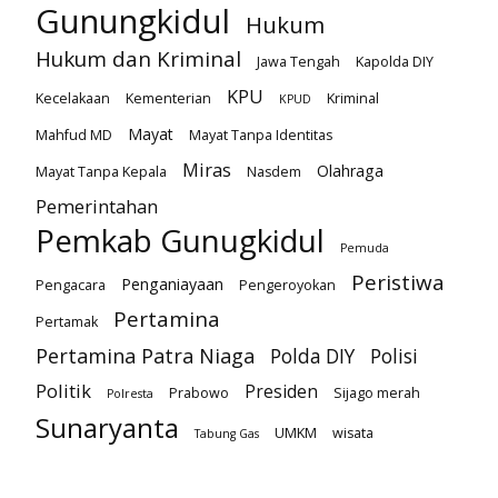
Gunungkidul
Hukum
Hukum dan Kriminal
Jawa Tengah
Kapolda DIY
KPU
Kecelakaan
Kementerian
Kriminal
KPUD
Mayat
Mahfud MD
Mayat Tanpa Identitas
Miras
Olahraga
Mayat Tanpa Kepala
Nasdem
Pemerintahan
Pemkab Gunugkidul
Pemuda
Peristiwa
Penganiayaan
Pengacara
Pengeroyokan
Pertamina
Pertamak
Pertamina Patra Niaga
Polda DIY
Polisi
Politik
Presiden
Prabowo
Sijago merah
Polresta
Sunaryanta
UMKM
wisata
Tabung Gas