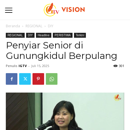
Beranda
REGIONAL
DIY
REGIONAL
DIY
Headline
PERISTIWA
Terkini
Penyiar Senior di
Gunungkidul Berpulang
Penulis
IGTV
-
Juli 15, 2025
301