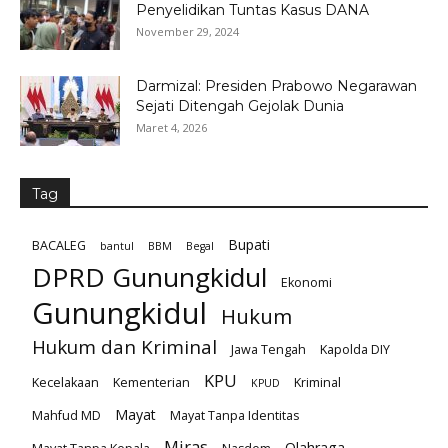
Penyelidikan Tuntas Kasus DANA
November 29, 2024
Darmizal: Presiden Prabowo Negarawan
Sejati Ditengah Gejolak Dunia
Maret 4, 2026
Tag
Bupati
BACALEG
bantul
BBM
Begal
DPRD Gunungkidul
Ekonomi
Gunungkidul
Hukum
Hukum dan Kriminal
Jawa Tengah
Kapolda DIY
KPU
Kecelakaan
Kementerian
Kriminal
KPUD
Mayat
Mahfud MD
Mayat Tanpa Identitas
Miras
Olahraga