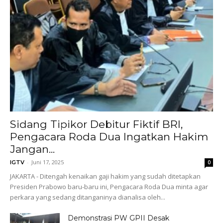
Sidang Tipikor Debitur Fiktif BRI,
Pengacara Roda Dua Ingatkan Hakim
Jangan...
-
Juni 17, 2025
IGTV
0
JAKARTA - Ditengah kenaikan gaji hakim yang sudah ditetapkan
Presiden Prabowo baru-baru ini, Pengacara Roda Dua minta agar
perkara yang sedang ditanganinya dianalisa oleh...
Demonstrasi PW GPII Desak