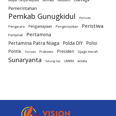
Mayat Tanpa Kepala
Nasdem
Pemerintahan
Pemkab Gunugkidul
Pemuda
Peristiwa
Penganiayaan
Pengacara
Pengeroyokan
Pertamina
Pertamak
Pertamina Patra Niaga
Polda DIY
Polisi
Politik
Presiden
Prabowo
Sijago merah
Polresta
Sunaryanta
UMKM
wisata
Tabung Gas