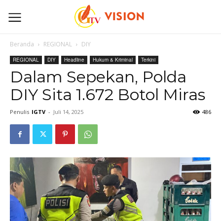
Beranda
REGIONAL
DIY
REGIONAL
DIY
Headline
Hukum & Kriminal
Terkini
Dalam Sepekan, Polda
DIY Sita 1.672 Botol Miras
Penulis
IGTV
-
Juli 14, 2025
486