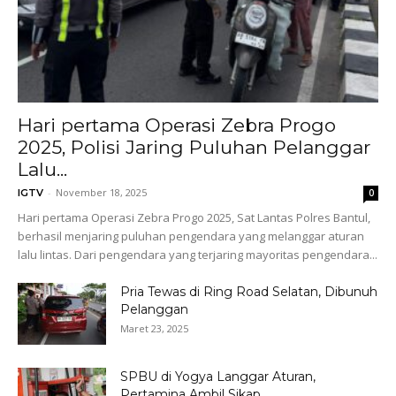
Hari pertama Operasi Zebra Progo
2025, Polisi Jaring Puluhan Pelanggar
Lalu...
-
November 18, 2025
IGTV
0
Hari pertama Operasi Zebra Progo 2025, Sat Lantas Polres Bantul,
berhasil menjaring puluhan pengendara yang melanggar aturan
lalu lintas. Dari pengendara yang terjaring mayoritas pengendara...
Pria Tewas di Ring Road Selatan, Dibunuh
Pelanggan
Maret 23, 2025
SPBU di Yogya Langgar Aturan,
Pertamina Ambil Sikap