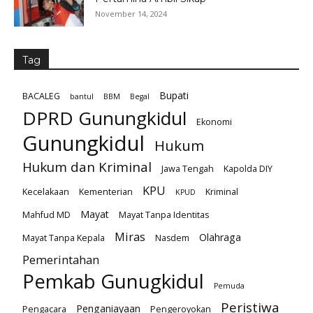
November 14, 2024
Tag
Bupati
BACALEG
bantul
BBM
Begal
DPRD Gunungkidul
Ekonomi
Gunungkidul
Hukum
Hukum dan Kriminal
Jawa Tengah
Kapolda DIY
KPU
Kecelakaan
Kementerian
Kriminal
KPUD
Mayat
Mahfud MD
Mayat Tanpa Identitas
Miras
Olahraga
Mayat Tanpa Kepala
Nasdem
Pemerintahan
Pemkab Gunugkidul
Pemuda
Peristiwa
Penganiayaan
Pengacara
Pengeroyokan