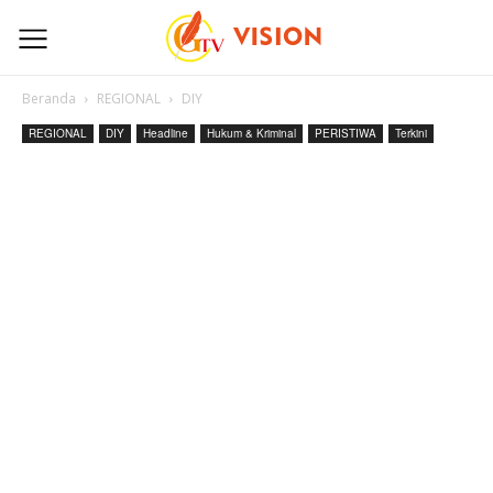
Beranda
REGIONAL
DIY
REGIONAL
DIY
Headline
Hukum & Kriminal
PERISTIWA
Terkini