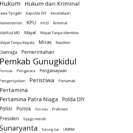
Hukum
Hukum dan Kriminal
Jawa Tengah
Kapolda DIY
Kecelakaan
KPU
Kementerian
Kriminal
KPUD
Mayat
Mahfud MD
Mayat Tanpa Identitas
Miras
Mayat Tanpa Kepala
Nasdem
Pemerintahan
Olahraga
Pemkab Gunugkidul
Penganiayaan
Pengacara
Pemuda
Peristiwa
Pengeroyokan
Pertamak
Pertamina
Pertamina Patra Niaga
Polda DIY
Polisi
Politik
Prabowo
Polresta
Presiden
Sijago merah
Sunaryanta
UMKM
Tabung Gas