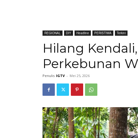
REGIONAL
DIY
Headline
PERISTIWA
Terkini
Hilang Kendali,
Perkebunan W
Penulis
IGTV
-
Mei 25, 2026