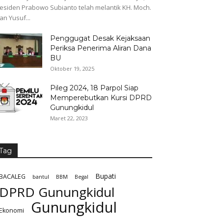
esiden Prabowo Subianto telah melantik KH. Moch.
fan Yusuf...
Penggugat Desak Kejaksaan
Periksa Penerima Aliran Dana
BU
Oktober 19, 2025
Pileg 2024, 18 Parpol Siap
Memperebutkan Kursi DPRD
Gunungkidul
Maret 22, 2023
Tag
Bupati
BACALEG
bantul
BBM
Begal
DPRD Gunungkidul
Gunungkidul
Ekonomi