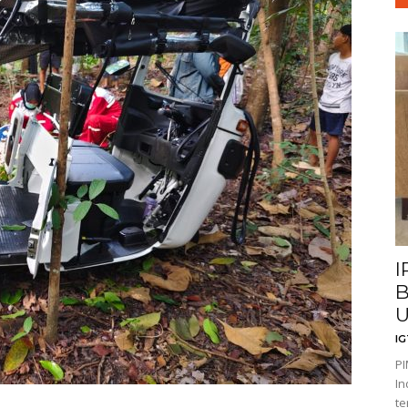
I
B
I
PI
In
te