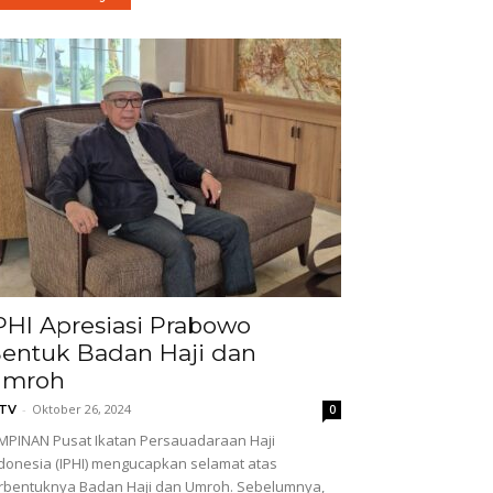
PHI Apresiasi Prabowo
entuk Badan Haji dan
Umroh
-
Oktober 26, 2024
GTV
0
MPINAN Pusat Ikatan Persauadaraan Haji
donesia (IPHI) mengucapkan selamat atas
rbentuknya Badan Haji dan Umroh. Sebelumnya,