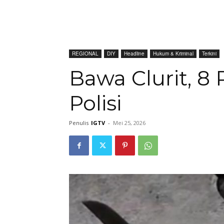
REGIONAL
DIY
Headline
Hukum & Kriminal
Terkini
Bawa Clurit, 8
Polisi
Penulis
IGTV
-
Mei 25, 2026