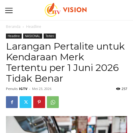
Beranda
Headline
Headline
NASIONAL
Terkini
Larangan Pertalite untuk
Kendaraan Merk
Tertentu per 1 Juni 2026
Tidak Benar
Penulis
IGTV
-
Mei 23, 2026
257