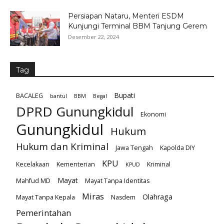
Persiapan Nataru, Menteri ESDM
Kunjungi Terminal BBM Tanjung Gerem
Desember 22, 2024
Tag
Bupati
BACALEG
bantul
BBM
Begal
DPRD Gunungkidul
Ekonomi
Gunungkidul
Hukum
Hukum dan Kriminal
Jawa Tengah
Kapolda DIY
KPU
Kecelakaan
Kementerian
Kriminal
KPUD
Mayat
Mahfud MD
Mayat Tanpa Identitas
Miras
Olahraga
Mayat Tanpa Kepala
Nasdem
Pemerintahan