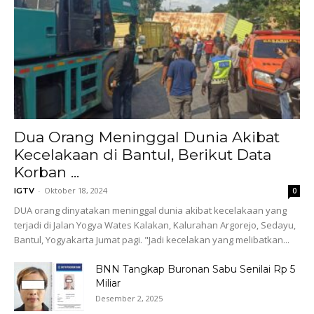
Dua Orang Meninggal Dunia Akibat
Kecelakaan di Bantul, Berikut Data
Korban ...
-
Oktober 18, 2024
IGTV
0
DUA orang dinyatakan meninggal dunia akibat kecelakaan yang
terjadi di Jalan Yogya Wates Kalakan, Kalurahan Argorejo, Sedayu,
Bantul, Yogyakarta Jumat pagi. "Jadi kecelakan yang melibatkan...
BNN Tangkap Buronan Sabu Senilai Rp 5
Miliar
Desember 2, 2025