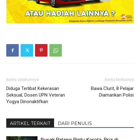
Berita sebelumnya
Berita berikutnya
Diduga Terlibat Kekerasan
Bawa Clurit, 8 Pelajar
Seksual, Dosen UPN Veteran
Diamankan Polisi
Yogya Dinonaktifkan
ARTIKEL TERKAIT
DARI PENULIS
Rusak Palang Pintu Kereta, Pria di