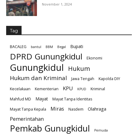
November 1, 2024
Tag
Bupati
BACALEG
bantul
BBM
Begal
DPRD Gunungkidul
Ekonomi
Gunungkidul
Hukum
Hukum dan Kriminal
Jawa Tengah
Kapolda DIY
KPU
Kecelakaan
Kementerian
Kriminal
KPUD
Mayat
Mahfud MD
Mayat Tanpa Identitas
Miras
Olahraga
Mayat Tanpa Kepala
Nasdem
Pemerintahan
Pemkab Gunugkidul
Pemuda