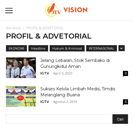
Beranda
PROFIL & ADVETORIAL
PROFIL & ADVETORIAL
EKONOMI
Headline
Hukum & Kriminal
INTERNASIONAL
Jelang Lebaran, Stok Sembako di
Gunungkidul Aman
-
April 5, 2023
IGTV
0
Sukses Kelola Limbah Medis, Timdis
Melanglang Buana
-
Agustus 2, 2019
IGTV
0