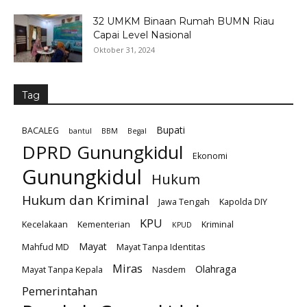
32 UMKM Binaan Rumah BUMN Riau
Capai Level Nasional
Oktober 31, 2024
Tag
Bupati
BACALEG
bantul
BBM
Begal
DPRD Gunungkidul
Ekonomi
Gunungkidul
Hukum
Hukum dan Kriminal
Jawa Tengah
Kapolda DIY
KPU
Kecelakaan
Kementerian
Kriminal
KPUD
Mayat
Mahfud MD
Mayat Tanpa Identitas
Miras
Olahraga
Mayat Tanpa Kepala
Nasdem
Pemerintahan