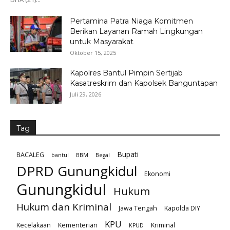
Pertamina Patra Niaga Komitmen
Berikan Layanan Ramah Lingkungan
untuk Masyarakat
Oktober 15, 2025
Kapolres Bantul Pimpin Sertijab
Kasatreskrim dan Kapolsek Banguntapan
Juli 29, 2026
Tag
Bupati
BACALEG
bantul
BBM
Begal
DPRD Gunungkidul
Ekonomi
Gunungkidul
Hukum
Hukum dan Kriminal
Jawa Tengah
Kapolda DIY
KPU
Kecelakaan
Kementerian
Kriminal
KPUD