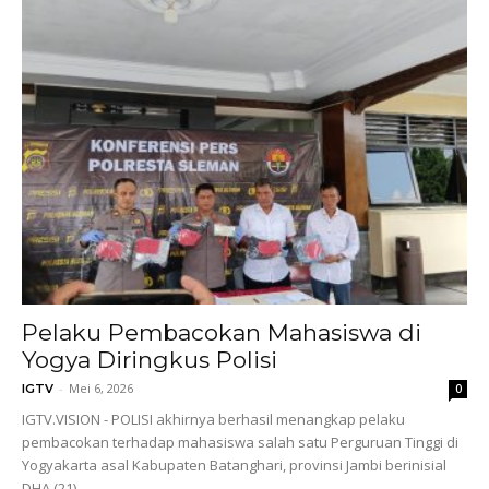
Pelaku Pembacokan Mahasiswa di
Yogya Diringkus Polisi
-
Mei 6, 2026
IGTV
0
IGTV.VISION - POLISI akhirnya berhasil menangkap pelaku
pembacokan terhadap mahasiswa salah satu Perguruan Tinggi di
Yogyakarta asal Kabupaten Batanghari, provinsi Jambi berinisial
DHA (21)...