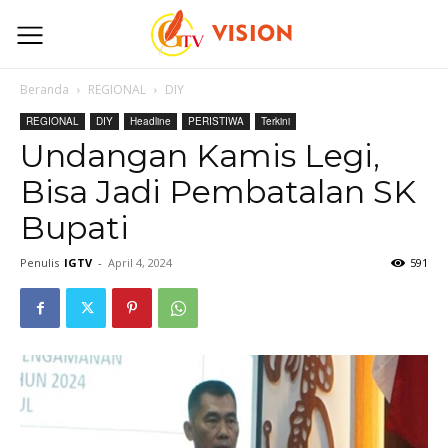
Beranda
REGIONAL
DIY
REGIONAL
DIY
Headline
PERISTIWA
Terkini
Undangan Kamis Legi,
Bisa Jadi Pembatalan SK
Bupati
Penulis
IGTV
-
April 4, 2024
591