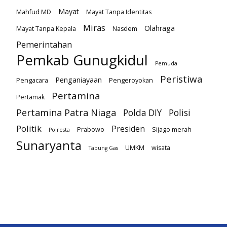
Mayat
Mahfud MD
Mayat Tanpa Identitas
Miras
Olahraga
Mayat Tanpa Kepala
Nasdem
Pemerintahan
Pemkab Gunugkidul
Pemuda
Peristiwa
Penganiayaan
Pengacara
Pengeroyokan
Pertamina
Pertamak
Pertamina Patra Niaga
Polda DIY
Polisi
Politik
Presiden
Prabowo
Sijago merah
Polresta
Sunaryanta
UMKM
wisata
Tabung Gas