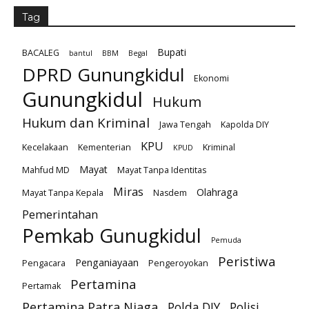
Tag
Bupati
BACALEG
bantul
BBM
Begal
DPRD Gunungkidul
Ekonomi
Gunungkidul
Hukum
Hukum dan Kriminal
Jawa Tengah
Kapolda DIY
KPU
Kecelakaan
Kementerian
Kriminal
KPUD
Mayat
Mahfud MD
Mayat Tanpa Identitas
Miras
Olahraga
Mayat Tanpa Kepala
Nasdem
Pemerintahan
Pemkab Gunugkidul
Pemuda
Peristiwa
Penganiayaan
Pengacara
Pengeroyokan
Pertamina
Pertamak
Pertamina Patra Niaga
Polda DIY
Polisi