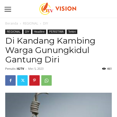
Beranda
REGIONAL
DIY
REGIONAL
DIY
Headline
PERISTIWA
Terkini
Di Kandang Kambing
Warga Gunungkidul
Gantung Diri
Penulis
IGTV
-
Mei 5, 2023
461