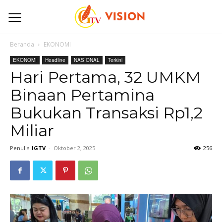
Beranda
EKONOMI
EKONOMI
Headline
NASIONAL
Terkini
Hari Pertama, 32 UMKM
Binaan Pertamina
Bukukan Transaksi Rp1,2
Miliar
Penulis
IGTV
-
Oktober 2, 2025
256