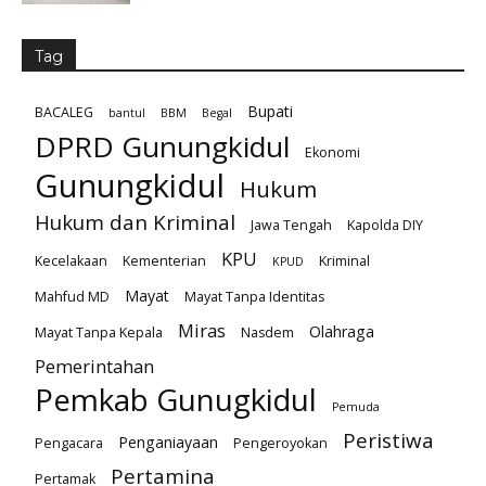
Tag
Bupati
BACALEG
bantul
BBM
Begal
DPRD Gunungkidul
Ekonomi
Gunungkidul
Hukum
Hukum dan Kriminal
Jawa Tengah
Kapolda DIY
KPU
Kecelakaan
Kementerian
Kriminal
KPUD
Mayat
Mahfud MD
Mayat Tanpa Identitas
Miras
Olahraga
Mayat Tanpa Kepala
Nasdem
Pemerintahan
Pemkab Gunugkidul
Pemuda
Peristiwa
Penganiayaan
Pengacara
Pengeroyokan
Pertamina
Pertamak