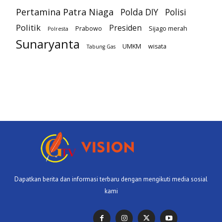
Pertamina Patra Niaga
Polda DIY
Polisi
Politik
Presiden
Prabowo
Sijago merah
Polresta
Sunaryanta
UMKM
wisata
Tabung Gas
Dapatkan berita dan informasi terbaru dengan mengikuti media sosial
kami