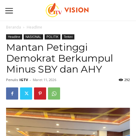
Beranda
Headline
Headline
NASIONAL
POLITIK
Terkini
Mantan Petinggi
Demokrat Berkumpul
Minus SBY dan AHY
Penulis
IGTV
-
Maret 11, 2026
292