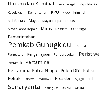
Hukum dan Kriminal
Jawa Tengah
Kapolda DIY
KPU
Kecelakaan
Kementerian
Kriminal
KPUD
Mayat
Mahfud MD
Mayat Tanpa Identitas
Miras
Olahraga
Mayat Tanpa Kepala
Nasdem
Pemerintahan
Pemkab Gunugkidul
Pemuda
Peristiwa
Penganiayaan
Pengacara
Pengeroyokan
Pertamina
Pertamak
Pertamina Patra Niaga
Polda DIY
Polisi
Politik
Presiden
Prabowo
Sijago merah
Polresta
Sunaryanta
UMKM
wisata
Tabung Gas