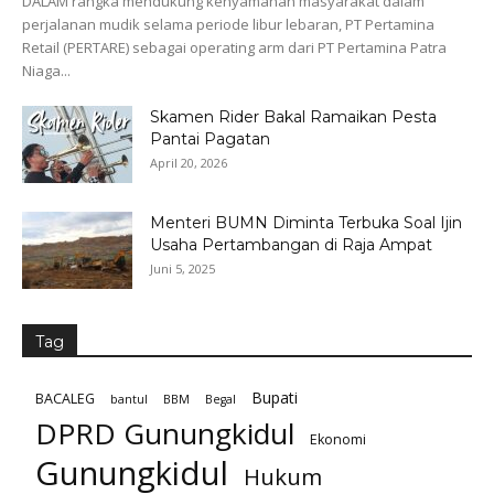
DALAM rangka mendukung kenyamanan masyarakat dalam
perjalanan mudik selama periode libur lebaran, PT Pertamina
Retail (PERTARE) sebagai operating arm dari PT Pertamina Patra
Niaga...
Skamen Rider Bakal Ramaikan Pesta
Pantai Pagatan
April 20, 2026
Menteri BUMN Diminta Terbuka Soal Ijin
Usaha Pertambangan di Raja Ampat
Juni 5, 2025
Tag
Bupati
BACALEG
bantul
BBM
Begal
DPRD Gunungkidul
Ekonomi
Gunungkidul
Hukum