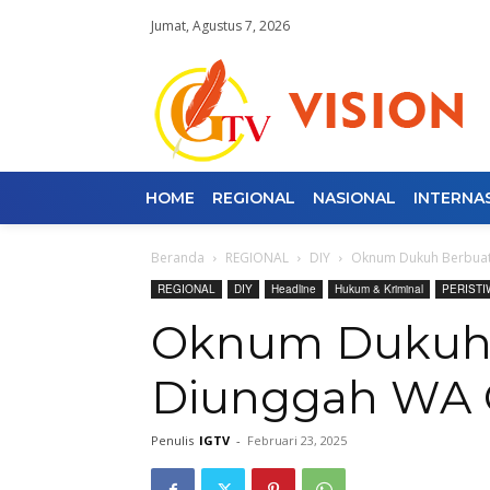
Jumat, Agustus 7, 2026
HOME
REGIONAL
NASIONAL
INTERNA
Beranda
REGIONAL
DIY
Oknum Dukuh Berbuat 
REGIONAL
DIY
Headline
Hukum & Kriminal
PERISTI
Oknum Dukuh 
Diunggah WA 
Penulis
IGTV
-
Februari 23, 2025