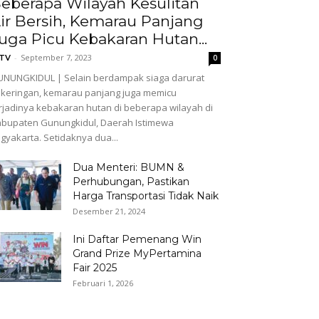
eberapa Wilayah Kesulitan
ir Bersih, Kemarau Panjang
uga Picu Kebakaran Hutan...
-
September 7, 2023
GTV
0
NUNGKIDUL | Selain berdampak siaga darurat
keringan, kemarau panjang juga memicu
rjadinya kebakaran hutan di beberapa wilayah di
bupaten Gunungkidul, Daerah Istimewa
gyakarta. Setidaknya dua...
Dua Menteri: BUMN &
Perhubungan, Pastikan
Harga Transportasi Tidak Naik
Desember 21, 2024
Ini Daftar Pemenang Win
Grand Prize MyPertamina
Fair 2025
Februari 1, 2026