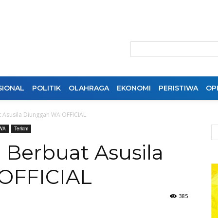
SIONAL
POLITIK
OLAHRAGA
EKONOMI
PERISTIWA
OPI
Asusila Diunggah WA OFFICIAL
WA
Terkini
Berbuat Asusila
OFFICIAL
385