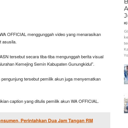
B
A
J
I
GU
 WA OFFICIAL menggunggah video yang menarasikan
ke
 asusila.
te
Ka
Yo
ASN tersebut secara tiba-tiba mengunggah berita visual
alurahan Kemejing Semin Kabupaten Gunungkidul”.
san pengunjung tersebut pemilik akun juga menyematkan
ian caption yang ditulis pemilik akun WA OFFICIAL.
onsumen, Perintahkan Dua Jam Tangan RM