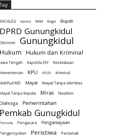
Tag
Bupati
BACALEG
bantul
BBM
Begal
DPRD Gunungkidul
Gunungkidul
Ekonomi
Hukum
Hukum dan Kriminal
Jawa Tengah
Kapolda DIY
Kecelakaan
KPU
Kementerian
Kriminal
KPUD
Mayat
Mahfud MD
Mayat Tanpa Identitas
Miras
Mayat Tanpa Kepala
Nasdem
Pemerintahan
Olahraga
Pemkab Gunugkidul
Penganiayaan
Pengacara
Pemuda
Peristiwa
Pengeroyokan
Pertamak