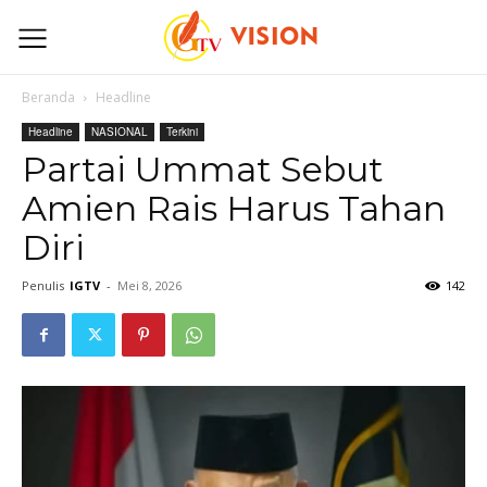
Beranda
Headline
Headline
NASIONAL
Terkini
Partai Ummat Sebut
Amien Rais Harus Tahan
Diri
Penulis
IGTV
-
Mei 8, 2026
142