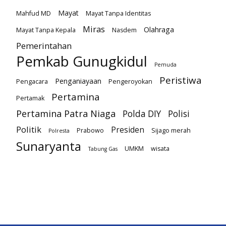
Mayat
Mahfud MD
Mayat Tanpa Identitas
Miras
Olahraga
Mayat Tanpa Kepala
Nasdem
Pemerintahan
Pemkab Gunugkidul
Pemuda
Peristiwa
Penganiayaan
Pengacara
Pengeroyokan
Pertamina
Pertamak
Pertamina Patra Niaga
Polda DIY
Polisi
Politik
Presiden
Prabowo
Sijago merah
Polresta
Sunaryanta
UMKM
wisata
Tabung Gas