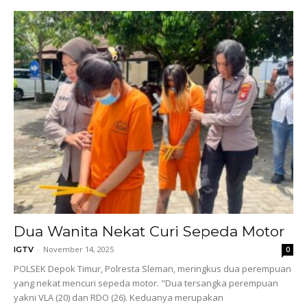
Dua Wanita Nekat Curi Sepeda Motor
-
November 14, 2025
IGTV
0
POLSEK Depok Timur, Polresta Sleman, meringkus dua perempuan
yang nekat mencuri sepeda motor. "Dua tersangka perempuan
yakni VLA (20) dan RDO (26). Keduanya merupakan