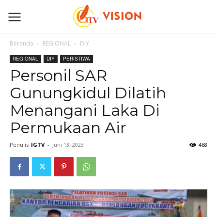
Beranda
REGIONAL
DIY
REGIONAL
DIY
PERISTIWA
Personil SAR
Gunungkidul Dilatih
Menangani Laka Di
Permukaan Air
Penulis
IGTV
-
Juni 13, 2023
468