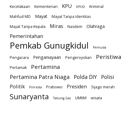
KPU
Kecelakaan
Kementerian
Kriminal
KPUD
Mayat
Mahfud MD
Mayat Tanpa Identitas
Miras
Olahraga
Mayat Tanpa Kepala
Nasdem
Pemerintahan
Pemkab Gunugkidul
Pemuda
Peristiwa
Penganiayaan
Pengacara
Pengeroyokan
Pertamina
Pertamak
Pertamina Patra Niaga
Polda DIY
Polisi
Politik
Presiden
Prabowo
Sijago merah
Polresta
Sunaryanta
UMKM
wisata
Tabung Gas