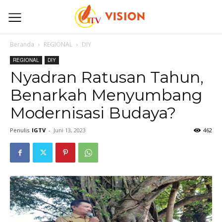
Beranda
REGIONAL
DIY
REGIONAL
DIY
Nyadran Ratusan Tahun,
Benarkah Menyumbang
Modernisasi Budaya?
Penulis
IGTV
-
Juni 13, 2023
462