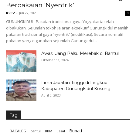
Berpakaian ‘Nyentrik’
-
Juli 22, 2023
IGTV
0
GUNUNGKIDUL- Pakaian tradisional gaya Yogyakarta telah
dibakukan. Sejumlah tokoh jajaran eksekutif Gunungkidul memilih
pakaian tradisional gaya 'nyentrik' (modifikasi). Secara normatif
pakaian yang digunakan sejumlah Gunungkidul...
Awas..Uang Palsu Merebak di Bantul
Oktober 11, 2024
Lima Jabatan Tinggi di Lingkup
Kabupaten Gunungkidul Kosong
April 3, 2023
Tag
Bupati
BACALEG
bantul
BBM
Begal