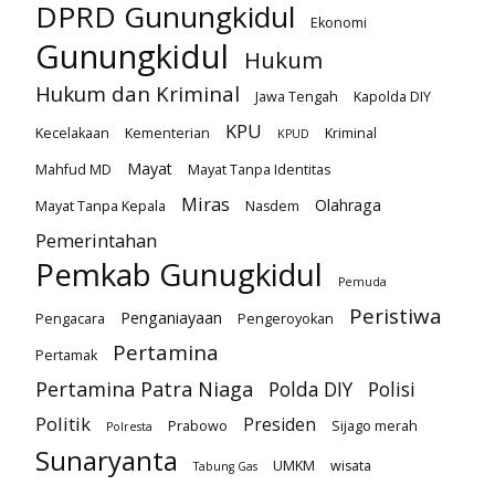
DPRD Gunungkidul
Ekonomi
Gunungkidul
Hukum
Hukum dan Kriminal
Jawa Tengah
Kapolda DIY
KPU
Kecelakaan
Kementerian
Kriminal
KPUD
Mayat
Mahfud MD
Mayat Tanpa Identitas
Miras
Olahraga
Mayat Tanpa Kepala
Nasdem
Pemerintahan
Pemkab Gunugkidul
Pemuda
Peristiwa
Penganiayaan
Pengacara
Pengeroyokan
Pertamina
Pertamak
Pertamina Patra Niaga
Polda DIY
Polisi
Politik
Presiden
Prabowo
Sijago merah
Polresta
Sunaryanta
UMKM
wisata
Tabung Gas