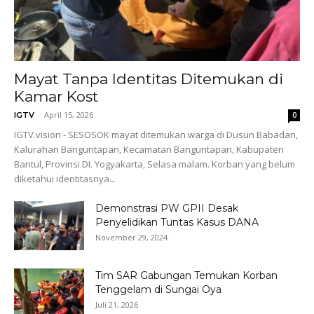
Mayat Tanpa Identitas Ditemukan di
Kamar Kost
-
April 15, 2026
IGTV
0
IGTV.vision - SESOSOK mayat ditemukan warga di Dusun Babadan,
Kalurahan Banguntapan, Kecamatan Banguntapan, Kabupaten
Bantul, Provinsi DI. Yogyakarta, Selasa malam. Korban yang belum
diketahui identitasnya...
Demonstrasi PW GPII Desak
Penyelidikan Tuntas Kasus DANA
November 29, 2024
Tim SAR Gabungan Temukan Korban
Tenggelam di Sungai Oya
Juli 21, 2026