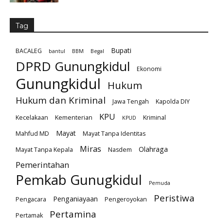
Tag
Bupati
BACALEG
bantul
BBM
Begal
DPRD Gunungkidul
Ekonomi
Gunungkidul
Hukum
Hukum dan Kriminal
Jawa Tengah
Kapolda DIY
KPU
Kecelakaan
Kementerian
Kriminal
KPUD
Mayat
Mahfud MD
Mayat Tanpa Identitas
Miras
Olahraga
Mayat Tanpa Kepala
Nasdem
Pemerintahan
Pemkab Gunugkidul
Pemuda
Peristiwa
Penganiayaan
Pengacara
Pengeroyokan
Pertamina
Pertamak