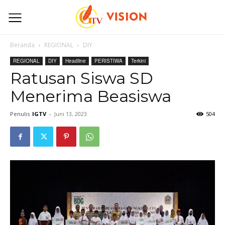
Beranda
REGIONAL
DIY
REGIONAL
DIY
Headline
PERISTIWA
Terkini
Ratusan Siswa SD
Menerima Beasiswa
Penulis
IGTV
-
Juni 13, 2023
504