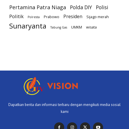
Pertamina Patra Niaga
Polda DIY
Polisi
Politik
Presiden
Prabowo
Sijago merah
Polresta
Sunaryanta
UMKM
wisata
Tabung Gas
Dapatkan berita dan informasi terbaru dengan mengikuti media sosial
kami