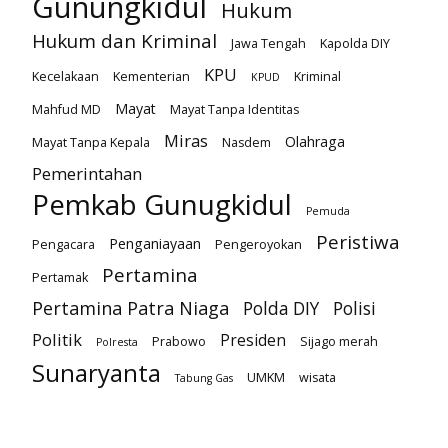
Gunungkidul
Hukum
Hukum dan Kriminal
Jawa Tengah
Kapolda DIY
KPU
Kecelakaan
Kementerian
Kriminal
KPUD
Mayat
Mahfud MD
Mayat Tanpa Identitas
Miras
Olahraga
Mayat Tanpa Kepala
Nasdem
Pemerintahan
Pemkab Gunugkidul
Pemuda
Peristiwa
Penganiayaan
Pengacara
Pengeroyokan
Pertamina
Pertamak
Pertamina Patra Niaga
Polda DIY
Polisi
Politik
Presiden
Prabowo
Sijago merah
Polresta
Sunaryanta
UMKM
wisata
Tabung Gas