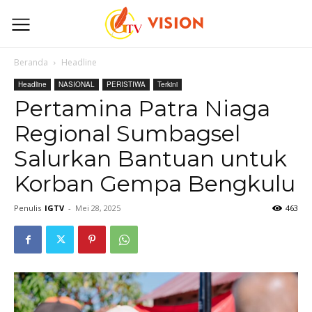
Beranda
Headline
Headline
NASIONAL
PERISTIWA
Terkini
Pertamina Patra Niaga
Regional Sumbagsel
Salurkan Bantuan untuk
Korban Gempa Bengkulu
Penulis
IGTV
-
Mei 28, 2025
463