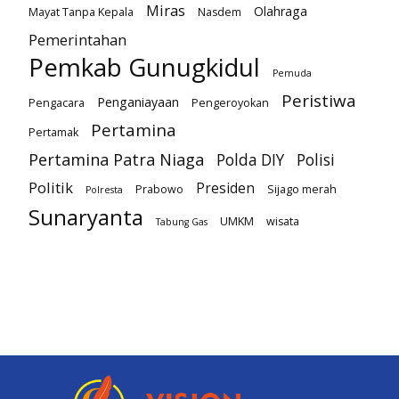
Miras
Olahraga
Mayat Tanpa Kepala
Nasdem
Pemerintahan
Pemkab Gunugkidul
Pemuda
Peristiwa
Penganiayaan
Pengacara
Pengeroyokan
Pertamina
Pertamak
Pertamina Patra Niaga
Polda DIY
Polisi
Politik
Presiden
Prabowo
Sijago merah
Polresta
Sunaryanta
UMKM
wisata
Tabung Gas