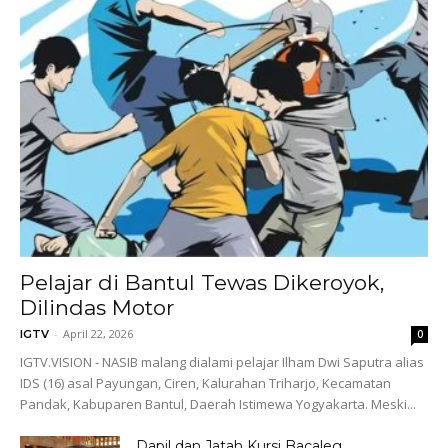
Pelajar di Bantul Tewas Dikeroyok,
Dilindas Motor
-
April 22, 2026
IGTV
0
IGTV.VISION - NASIB malang dialami pelajar Ilham Dwi Saputra alias
IDS (16) asal Payungan, Ciren, Kalurahan Triharjo, Kecamatan
Pandak, Kabuparen Bantul, Daerah Istimewa Yogyakarta. Meski...
Dapil dan Jatah Kursi Bacaleg