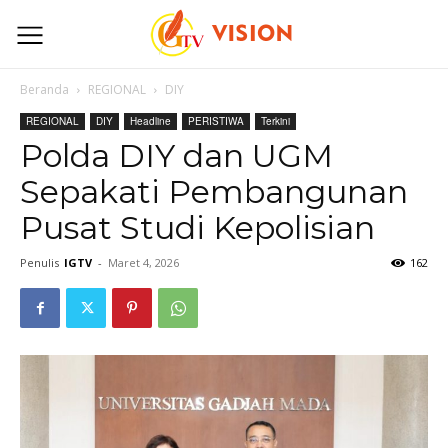
Beranda
REGIONAL
DIY
REGIONAL
DIY
Headline
PERISTIWA
Terkini
Polda DIY dan UGM
Sepakati Pembangunan
Pusat Studi Kepolisian
Penulis
IGTV
-
Maret 4, 2026
162