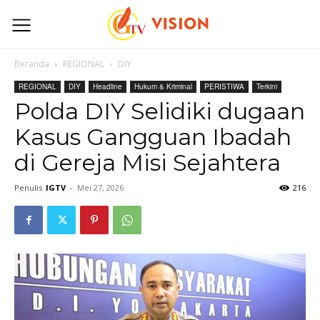
Beranda
REGIONAL
DIY
REGIONAL
DIY
Headline
Hukum & Kriminal
PERISTIWA
Terkini
Polda DIY Selidiki dugaan
Kasus Gangguan Ibadah
di Gereja Misi Sejahtera
Penulis
IGTV
-
Mei 27, 2026
216