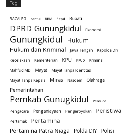
Tag
Bupati
BACALEG
bantul
BBM
Begal
DPRD Gunungkidul
Ekonomi
Gunungkidul
Hukum
Hukum dan Kriminal
Jawa Tengah
Kapolda DIY
KPU
Kecelakaan
Kementerian
Kriminal
KPUD
Mayat
Mahfud MD
Mayat Tanpa Identitas
Miras
Olahraga
Mayat Tanpa Kepala
Nasdem
Pemerintahan
Pemkab Gunugkidul
Pemuda
Peristiwa
Penganiayaan
Pengacara
Pengeroyokan
Pertamina
Pertamak
Pertamina Patra Niaga
Polda DIY
Polisi