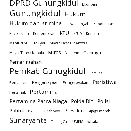
DPRD Gunungkidul
Ekonomi
Gunungkidul
Hukum
Hukum dan Kriminal
Jawa Tengah
Kapolda DIY
KPU
Kecelakaan
Kementerian
Kriminal
KPUD
Mayat
Mahfud MD
Mayat Tanpa Identitas
Miras
Olahraga
Mayat Tanpa Kepala
Nasdem
Pemerintahan
Pemkab Gunugkidul
Pemuda
Peristiwa
Penganiayaan
Pengacara
Pengeroyokan
Pertamina
Pertamak
Pertamina Patra Niaga
Polda DIY
Polisi
Politik
Presiden
Prabowo
Sijago merah
Polresta
Sunaryanta
UMKM
wisata
Tabung Gas