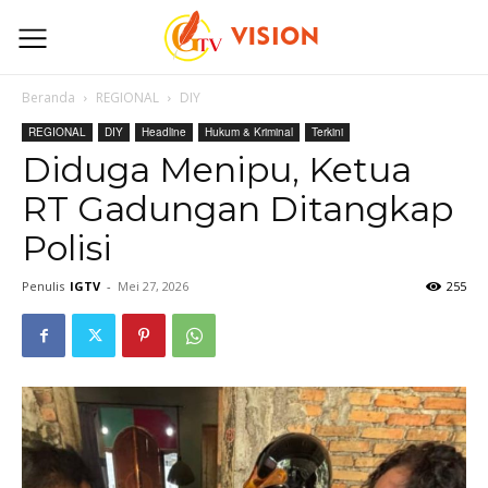
Beranda
REGIONAL
DIY
REGIONAL
DIY
Headline
Hukum & Kriminal
Terkini
Diduga Menipu, Ketua
RT Gadungan Ditangkap
Polisi
Penulis
IGTV
-
Mei 27, 2026
255