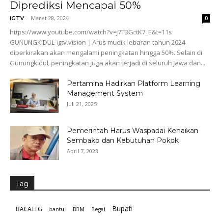
Diprediksi Mencapai 50%
-
Maret 28, 2024
IGTV
0
https://www.youtube.com/watch?v=j7T3GctK7_E&t=11s
GUNUNGKIDUL-igtv.vision | Arus mudik lebaran tahun 2024
diperkirakan akan mengalami peningkatan hingga 50%. Selain di
Gunungkidul, peningkatan juga akan terjadi di seluruh Jawa dan...
Pertamina Hadirkan Platform Learning
Management System
Juli 21, 2025
Pemerintah Harus Waspadai Kenaikan
Sembako dan Kebutuhan Pokok
April 7, 2023
Tag
Bupati
BACALEG
bantul
BBM
Begal