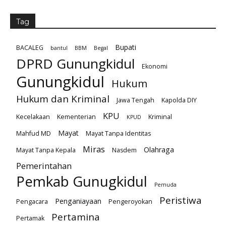
Tag
Bupati
BACALEG
bantul
BBM
Begal
DPRD Gunungkidul
Ekonomi
Gunungkidul
Hukum
Hukum dan Kriminal
Jawa Tengah
Kapolda DIY
KPU
Kecelakaan
Kementerian
Kriminal
KPUD
Mayat
Mahfud MD
Mayat Tanpa Identitas
Miras
Olahraga
Mayat Tanpa Kepala
Nasdem
Pemerintahan
Pemkab Gunugkidul
Pemuda
Peristiwa
Penganiayaan
Pengacara
Pengeroyokan
Pertamina
Pertamak