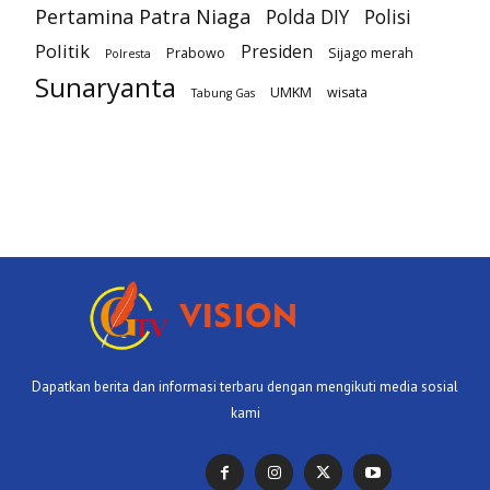
Pertamina Patra Niaga
Polda DIY
Polisi
Politik
Presiden
Prabowo
Sijago merah
Polresta
Sunaryanta
UMKM
wisata
Tabung Gas
Dapatkan berita dan informasi terbaru dengan mengikuti media sosial
kami