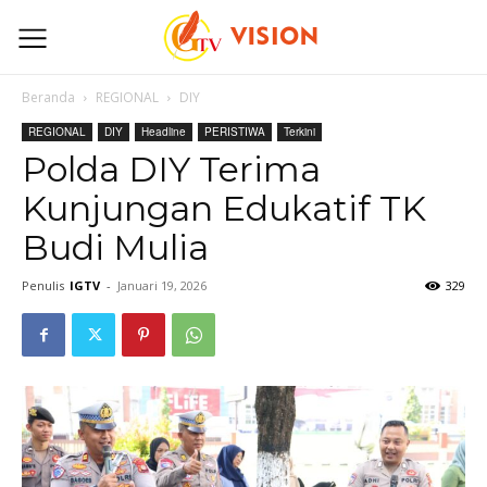
Beranda
REGIONAL
DIY
REGIONAL
DIY
Headline
PERISTIWA
Terkini
Polda DIY Terima
Kunjungan Edukatif TK
Budi Mulia
Penulis
IGTV
-
Januari 19, 2026
329