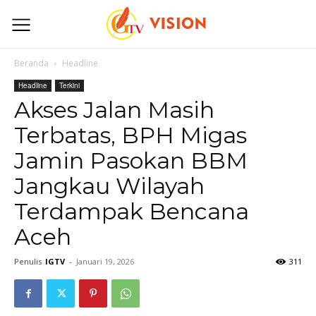
Beranda
Headline
Headline
Terkini
Akses Jalan Masih
Terbatas, BPH Migas
Jamin Pasokan BBM
Jangkau Wilayah
Terdampak Bencana
Aceh
Penulis
IGTV
-
Januari 19, 2026
311