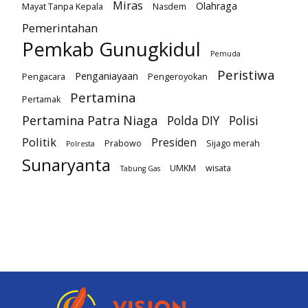
Miras
Olahraga
Mayat Tanpa Kepala
Nasdem
Pemerintahan
Pemkab Gunugkidul
Pemuda
Peristiwa
Penganiayaan
Pengacara
Pengeroyokan
Pertamina
Pertamak
Pertamina Patra Niaga
Polda DIY
Polisi
Politik
Presiden
Prabowo
Sijago merah
Polresta
Sunaryanta
UMKM
wisata
Tabung Gas