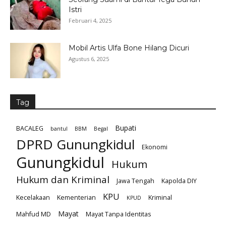
Istri
Februari 4, 2025
Mobil Artis Ulfa Bone Hilang Dicuri
Agustus 6, 2025
Tag
Bupati
BACALEG
bantul
BBM
Begal
DPRD Gunungkidul
Ekonomi
Gunungkidul
Hukum
Hukum dan Kriminal
Jawa Tengah
Kapolda DIY
KPU
Kecelakaan
Kementerian
Kriminal
KPUD
Mayat
Mahfud MD
Mayat Tanpa Identitas