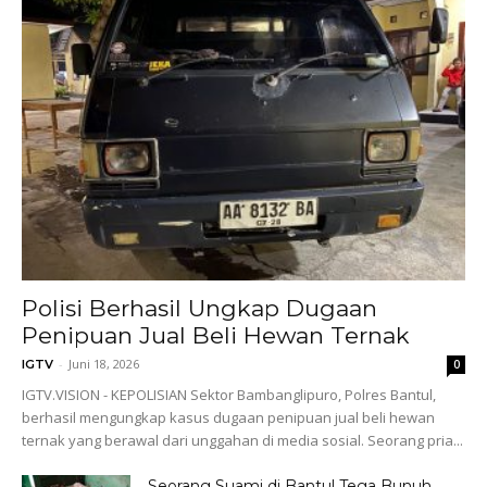
Polisi Berhasil Ungkap Dugaan
Penipuan Jual Beli Hewan Ternak
-
Juni 18, 2026
IGTV
0
IGTV.VISION - KEPOLISIAN Sektor Bambanglipuro, Polres Bantul,
berhasil mengungkap kasus dugaan penipuan jual beli hewan
ternak yang berawal dari unggahan di media sosial. Seorang pria...
Seorang Suami di Bantul Tega Bunuh