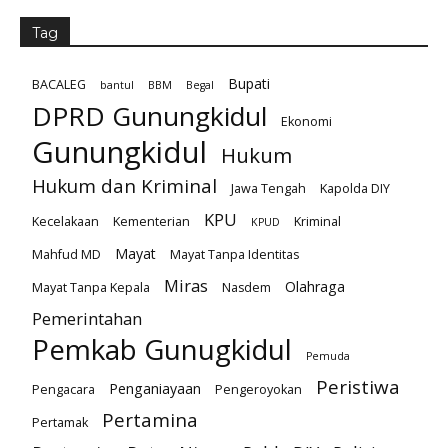
Tag
Bupati
BACALEG
bantul
BBM
Begal
DPRD Gunungkidul
Ekonomi
Gunungkidul
Hukum
Hukum dan Kriminal
Jawa Tengah
Kapolda DIY
KPU
Kecelakaan
Kementerian
Kriminal
KPUD
Mayat
Mahfud MD
Mayat Tanpa Identitas
Miras
Olahraga
Mayat Tanpa Kepala
Nasdem
Pemerintahan
Pemkab Gunugkidul
Pemuda
Peristiwa
Penganiayaan
Pengacara
Pengeroyokan
Pertamina
Pertamak