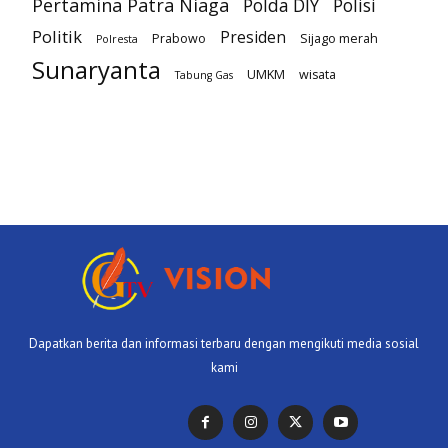
Pertamina Patra Niaga
Polda DIY
Polisi
Politik
Presiden
Prabowo
Sijago merah
Polresta
Sunaryanta
UMKM
wisata
Tabung Gas
Dapatkan berita dan informasi terbaru dengan mengikuti media sosial
kami