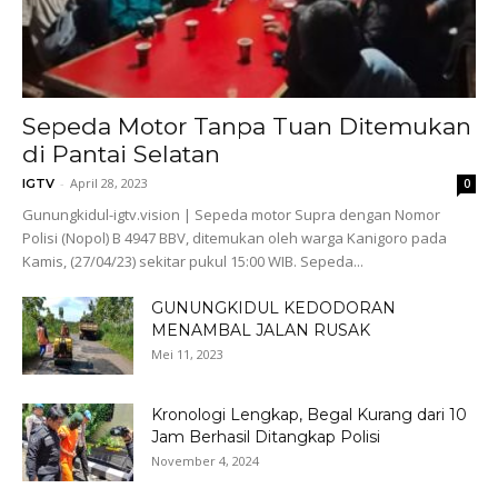
Sepeda Motor Tanpa Tuan Ditemukan
di Pantai Selatan
-
April 28, 2023
IGTV
0
Gunungkidul-igtv.vision | Sepeda motor Supra dengan Nomor
Polisi (Nopol) B 4947 BBV, ditemukan oleh warga Kanigoro pada
Kamis, (27/04/23) sekitar pukul 15:00 WIB. Sepeda...
GUNUNGKIDUL KEDODORAN
MENAMBAL JALAN RUSAK
Mei 11, 2023
Kronologi Lengkap, Begal Kurang dari 10
Jam Berhasil Ditangkap Polisi
November 4, 2024