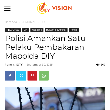
Beranda
REGIONAL
DIY
REGIONAL
DIY
Headline
Hukum & Kriminal
Terkini
Polisi Amankan Satu
Pelaku Pembakaran
Mapolda DIY
Penulis
IGTV
-
September 30, 2025
260