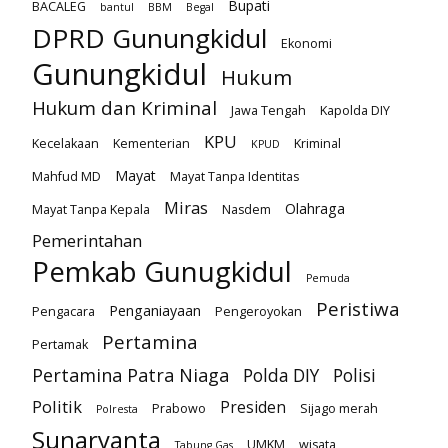
Bupati
BACALEG
bantul
BBM
Begal
DPRD Gunungkidul
Ekonomi
Gunungkidul
Hukum
Hukum dan Kriminal
Jawa Tengah
Kapolda DIY
KPU
Kecelakaan
Kementerian
Kriminal
KPUD
Mayat
Mahfud MD
Mayat Tanpa Identitas
Miras
Olahraga
Mayat Tanpa Kepala
Nasdem
Pemerintahan
Pemkab Gunugkidul
Pemuda
Peristiwa
Penganiayaan
Pengacara
Pengeroyokan
Pertamina
Pertamak
Pertamina Patra Niaga
Polda DIY
Polisi
Politik
Presiden
Prabowo
Sijago merah
Polresta
Sunaryanta
UMKM
wisata
Tabung Gas