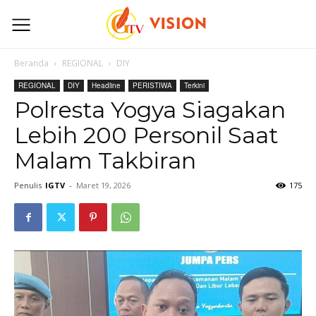
Beranda
REGIONAL
DIY
REGIONAL
DIY
Headline
PERISTIWA
Terkini
Polresta Yogya Siagakan
Lebih 200 Personil Saat
Malam Takbiran
Penulis
IGTV
-
Maret 19, 2026
175