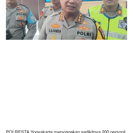
POLRESTA Yogyakarta menyiagakan sedikitnya 200 personil