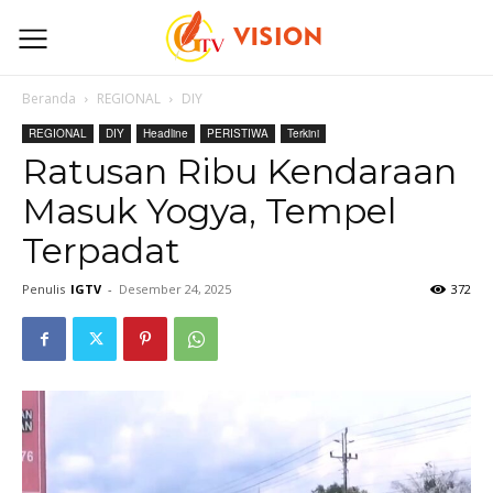
Beranda
REGIONAL
DIY
REGIONAL
DIY
Headline
PERISTIWA
Terkini
Ratusan Ribu Kendaraan
Masuk Yogya, Tempel
Terpadat
Penulis
IGTV
-
Desember 24, 2025
372