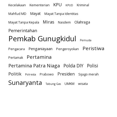
KPU
Kecelakaan
Kementerian
Kriminal
KPUD
Mayat
Mahfud MD
Mayat Tanpa Identitas
Miras
Olahraga
Mayat Tanpa Kepala
Nasdem
Pemerintahan
Pemkab Gunugkidul
Pemuda
Peristiwa
Penganiayaan
Pengacara
Pengeroyokan
Pertamina
Pertamak
Pertamina Patra Niaga
Polda DIY
Polisi
Politik
Presiden
Prabowo
Sijago merah
Polresta
Sunaryanta
UMKM
wisata
Tabung Gas