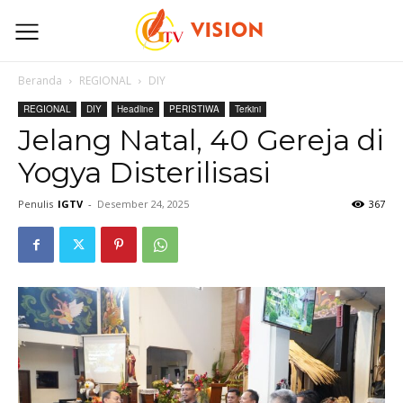
Beranda
REGIONAL
DIY
REGIONAL
DIY
Headline
PERISTIWA
Terkini
Jelang Natal, 40 Gereja di
Yogya Disterilisasi
Penulis
IGTV
-
Desember 24, 2025
367