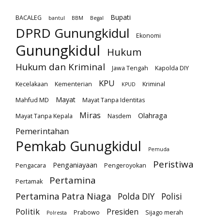
Bupati
BACALEG
bantul
BBM
Begal
DPRD Gunungkidul
Ekonomi
Gunungkidul
Hukum
Hukum dan Kriminal
Jawa Tengah
Kapolda DIY
KPU
Kecelakaan
Kementerian
Kriminal
KPUD
Mayat
Mahfud MD
Mayat Tanpa Identitas
Miras
Olahraga
Mayat Tanpa Kepala
Nasdem
Pemerintahan
Pemkab Gunugkidul
Pemuda
Peristiwa
Penganiayaan
Pengacara
Pengeroyokan
Pertamina
Pertamak
Pertamina Patra Niaga
Polda DIY
Polisi
Politik
Presiden
Prabowo
Sijago merah
Polresta