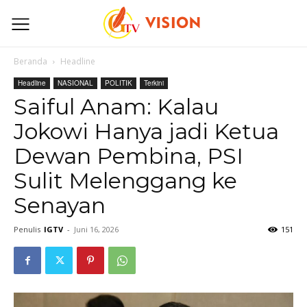
Beranda
Headline
Headline
NASIONAL
POLITIK
Terkini
Saiful Anam: Kalau
Jokowi Hanya jadi Ketua
Dewan Pembina, PSI
Sulit Melenggang ke
Senayan
Penulis
IGTV
-
Juni 16, 2026
151