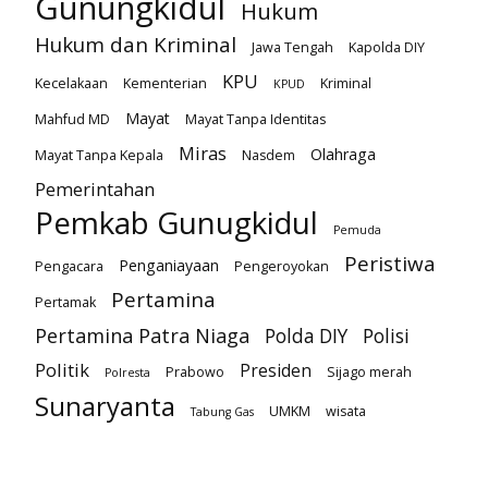
Gunungkidul
Hukum
Hukum dan Kriminal
Jawa Tengah
Kapolda DIY
KPU
Kecelakaan
Kementerian
Kriminal
KPUD
Mayat
Mahfud MD
Mayat Tanpa Identitas
Miras
Olahraga
Mayat Tanpa Kepala
Nasdem
Pemerintahan
Pemkab Gunugkidul
Pemuda
Peristiwa
Penganiayaan
Pengacara
Pengeroyokan
Pertamina
Pertamak
Pertamina Patra Niaga
Polda DIY
Polisi
Politik
Presiden
Prabowo
Sijago merah
Polresta
Sunaryanta
UMKM
wisata
Tabung Gas