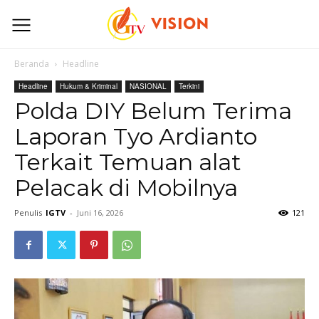
Beranda
Headline
Headline
Hukum & Kriminal
NASIONAL
Terkini
Polda DIY Belum Terima
Laporan Tyo Ardianto
Terkait Temuan alat
Pelacak di Mobilnya
Penulis
IGTV
-
Juni 16, 2026
121