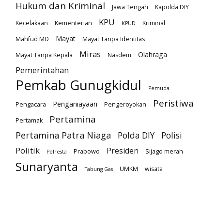
Hukum dan Kriminal
Jawa Tengah
Kapolda DIY
KPU
Kecelakaan
Kementerian
Kriminal
KPUD
Mayat
Mahfud MD
Mayat Tanpa Identitas
Miras
Olahraga
Mayat Tanpa Kepala
Nasdem
Pemerintahan
Pemkab Gunugkidul
Pemuda
Peristiwa
Penganiayaan
Pengacara
Pengeroyokan
Pertamina
Pertamak
Pertamina Patra Niaga
Polda DIY
Polisi
Politik
Presiden
Prabowo
Sijago merah
Polresta
Sunaryanta
UMKM
wisata
Tabung Gas